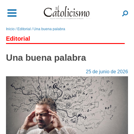
Pasar
al
Buscar
contenido
principal
Inicio
Editorial
Una buena palabra
Sobrescribir
enlaces
Editorial
de
ayuda
Una buena palabra
a
la
25 de junio de 2026
navegación