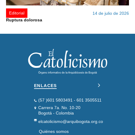
Editorial
14 de julio de 2026
Ruptura dolorosa
ENLACES
(57 )601 5803491 - 601 3505511
Carrera 7a. No. 10-20
Bogotá - Colombia
elcatolicismo@arquibogota.org.co
Quiénes somos
PIE