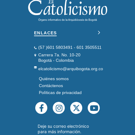
ENLACES
(57 )601 5803491 - 601 3505511
Carrera 7a. No. 10-20
Bogotá - Colombia
elcatolicismo@arquibogota.org.co
Quiénes somos
PIE
DE
Contáctenos
PÁGINA
Políticas de privacidad
SEGUNDO
REDES
SOCIALES
Deje su correo electrónico
para más información.