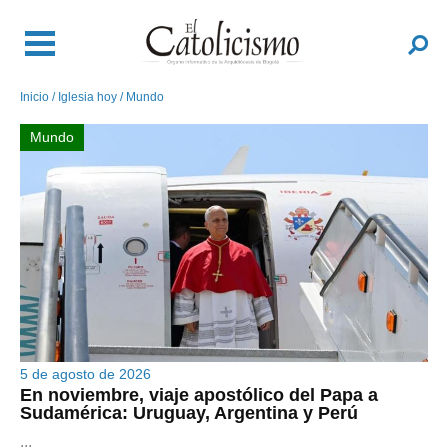
Pasar
al
Buscar
contenido
principal
Inicio
Iglesia hoy
Mundo
Sobrescribir
enlaces
Mundo
de
ayuda
a
la
navegación
5 de agosto de 2026
En noviembre, viaje apostólico del Papa a
En noviembre, viaje apostólico del Papa a
Sudamérica: Uruguay, Argentina y Perú
Sudamérica: Uruguay, Argentina y Perú
...