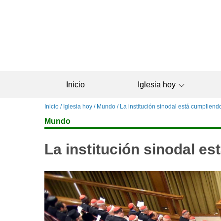
Pasar
al
contenido
principal
Inicio
Iglesia hoy
Sobrescribir
Inicio
Iglesia hoy
Mundo
La institución sinodal está cumplien
enlaces
Mundo
de
ayuda
La institución sinodal e
a
la
navegación