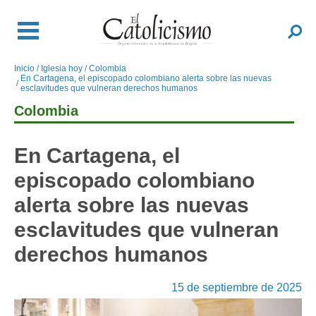
Pasar
al
Buscar
contenido
principal
Inicio
Iglesia hoy
Colombia
Sobrescribir
En Cartagena, el episcopado colombiano alerta sobre las nuevas
enlaces
esclavitudes que vulneran derechos humanos
de
Colombia
ayuda
a
En Cartagena, el
la
navegación
episcopado colombiano
alerta sobre las nuevas
esclavitudes que vulneran
derechos humanos
15 de septiembre de 2025