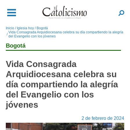
Pasar
al
Buscar
contenido
principal
Inicio
Iglesia hoy
Bogotá
Sobrescribir
Vida Consagrada Arquidiocesana celebra su día compartiendo la alegría
enlaces
del Evangelio con los jóvenes
de
Bogotá
ayuda
a
Vida Consagrada
la
navegación
Arquidiocesana celebra su
día compartiendo la alegría
del Evangelio con los
jóvenes
2 de febrero de 2024