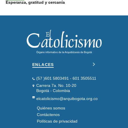
Esperanza, gratitud y cercanía
ENLACES
(57 )601 5803491 - 601 3505511
Carrera 7a. No. 10-20
Bogotá - Colombia
elcatolicismo@arquibogota.org.co
Quiénes somos
PIE
DE
Contáctenos
PÁGINA
Políticas de privacidad
SEGUNDO