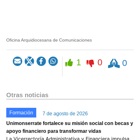
Oficina Arquidiocesana de Comunicaciones
Rezar
1
0
0
Otras noticias
Formación
7 de agosto de 2026
Unimonserrate fortalece su misión social con becas y
apoyo financiero para transformar vidas
La Vicerrectoría Administrativa y Financiera impulsa