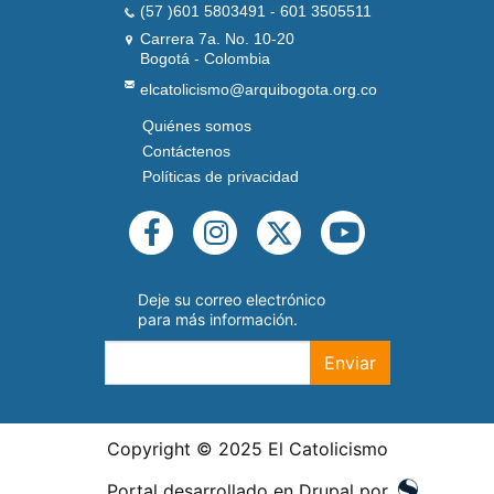
(57 )601 5803491 - 601 3505511
Carrera 7a. No. 10-20
Bogotá - Colombia
elcatolicismo@arquibogota.org.co
Quiénes somos
PIE
DE
Contáctenos
PÁGINA
Políticas de privacidad
SEGUNDO
REDES
SOCIALES
Deje su correo electrónico
para más información.
Enviar
Copyright © 2025 El Catolicismo
Portal desarrollado en Drupal por