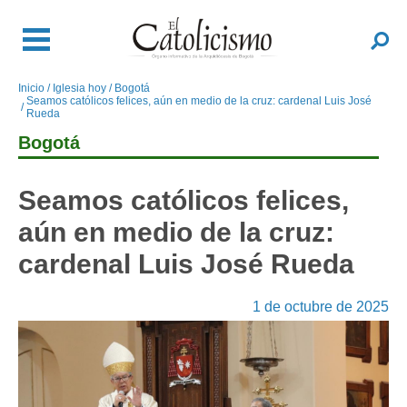
Pasar
al
Buscar
contenido
principal
Inicio
Iglesia hoy
Bogotá
Sobrescribir
Seamos católicos felices, aún en medio de la cruz: cardenal Luis José
enlaces
Rueda
de
Bogotá
ayuda
a
Seamos católicos felices,
la
navegación
aún en medio de la cruz:
cardenal Luis José Rueda
1 de octubre de 2025