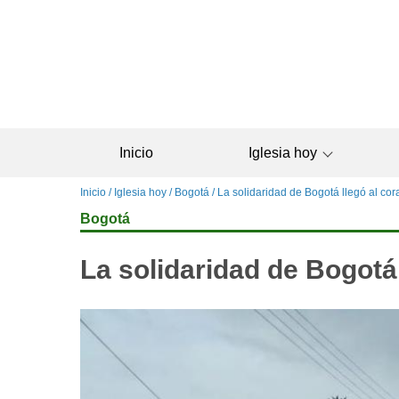
Pasar
al
contenido
principal
Inicio
Iglesia hoy
Sobrescribir
Inicio
Iglesia hoy
Bogotá
La solidaridad de Bogotá llegó al co
enlaces
Bogotá
de
ayuda
La solidaridad de Bogotá
a
la
navegación