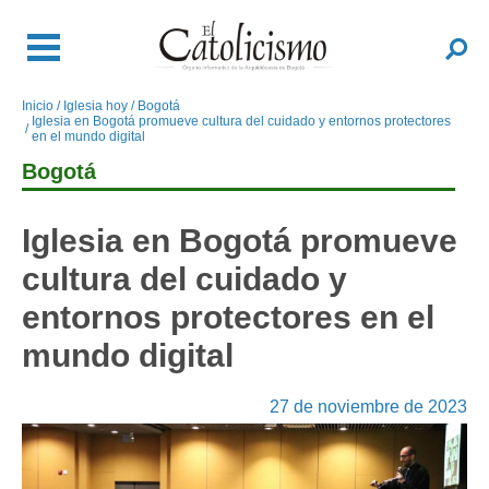
Pasar
al
Buscar
contenido
principal
Inicio
Iglesia hoy
Bogotá
Sobrescribir
Iglesia en Bogotá promueve cultura del cuidado y entornos protectores
enlaces
en el mundo digital
de
Bogotá
ayuda
a
Iglesia en Bogotá promueve
la
navegación
cultura del cuidado y
entornos protectores en el
mundo digital
27 de noviembre de 2023