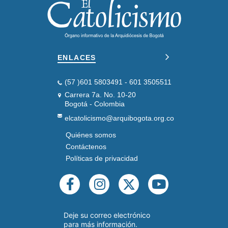
ENLACES
(57 )601 5803491 - 601 3505511
Carrera 7a. No. 10-20
Bogotá - Colombia
elcatolicismo@arquibogota.org.co
Quiénes somos
PIE
DE
Contáctenos
PÁGINA
Políticas de privacidad
SEGUNDO
REDES
SOCIALES
Deje su correo electrónico
para más información.