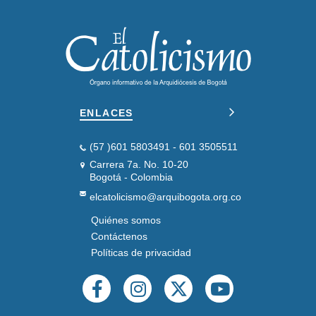
ENLACES
(57 )601 5803491 - 601 3505511
Carrera 7a. No. 10-20
Bogotá - Colombia
elcatolicismo@arquibogota.org.co
Quiénes somos
PIE
DE
Contáctenos
PÁGINA
Políticas de privacidad
SEGUNDO
REDES
SOCIALES