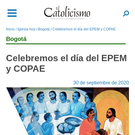
Pasar
al
Buscar
contenido
principal
Inicio
Iglesia hoy
Bogotá
Celebremos el día del EPEM y COPAE
Sobrescribir
enlaces
Bogotá
de
ayuda
Celebremos el día del EPEM
a
y COPAE
la
navegación
30 de septiembre de 2020