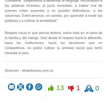
Cuaresma: “Empecemos a desarmar el lenguaje, renunciando a
las palabras hirientes, al juicio inmediato, a hablar mal de
quienes están ausentes y no pueden defenderse, a las
calumnias. Esforcémonos, en cambio, por aprender a medir las
palabras y a cultivar la amabilidad”.
Respeto hacia el que piensa distinto, sobre todo en el seno de
la familia y del trabajo. Solo desde el respeto hacia lo diferente,
hacia las instituciones, hacia las decisiones que no
compartimos, se podrá cultivar la amistad social que tanto
necesita el país.
Dirección - elcatolicismo.com.co
Rezar
13
1
0