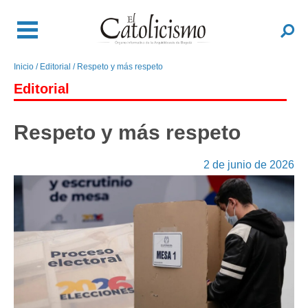
Pasar
al
Buscar
contenido
principal
Inicio
Editorial
Respeto y más respeto
Sobrescribir
enlaces
Editorial
de
ayuda
Respeto y más respeto
a
la
2 de junio de 2026
navegación