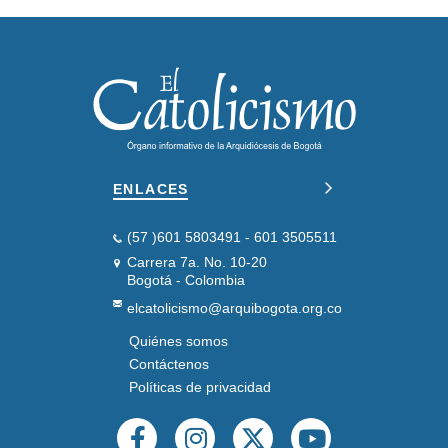
ENLACES
(57 )601 5803491 - 601 3505511
Carrera 7a. No. 10-20
Bogotá - Colombia
elcatolicismo@arquibogota.org.co
Quiénes somos
PIE
DE
Contáctenos
PÁGINA
Políticas de privacidad
SEGUNDO
REDES
SOCIALES