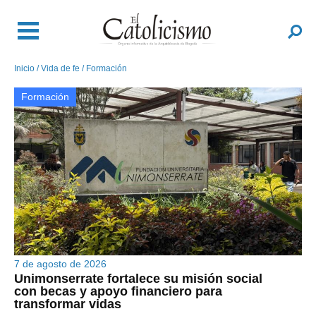
Pasar
al
Buscar
contenido
principal
Inicio
Vida de fe
Formación
Sobrescribir
enlaces
Formación
de
ayuda
a
la
navegación
7 de agosto de 2026
Unimonserrate fortalece su misión social
Unimonserrate fortalece su misión social con
con becas y apoyo financiero para
becas y apoyo financiero para transformar
transformar vidas
vidas