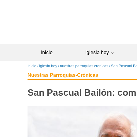
Pasar
al
contenido
principal
Inicio
Iglesia hoy
Sobrescribir
Inicio
Iglesia hoy
nuestras parroquias cronicas
San Pascual Ba
enlaces
Nuestras Parroquias-Crónicas
de
ayuda
San Pascual Bailón: com
a
la
navegación