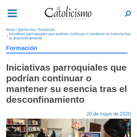
Pasar
al
Buscar
contenido
principal
Inicio
Iglesia hoy
formacion
Sobrescribir
Iniciativas parroquiales que podrían continuar o mantener su esencia tras
enlaces
el desconfinamiento
de
Formación
ayuda
a
Iniciativas parroquiales que
la
navegación
podrían continuar o
mantener su esencia tras el
desconfinamiento
20 de mayo de 2020