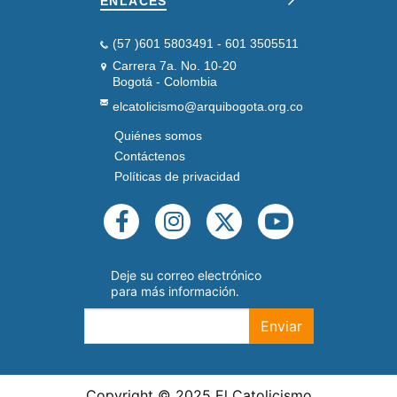
ENLACES
(57 )601 5803491 - 601 3505511
Carrera 7a. No. 10-20
Bogotá - Colombia
elcatolicismo@arquibogota.org.co
Quiénes somos
PIE
DE
Contáctenos
PÁGINA
Políticas de privacidad
SEGUNDO
REDES
SOCIALES
Deje su correo electrónico
para más información.
Enviar
Copyright © 2025 El Catolicismo