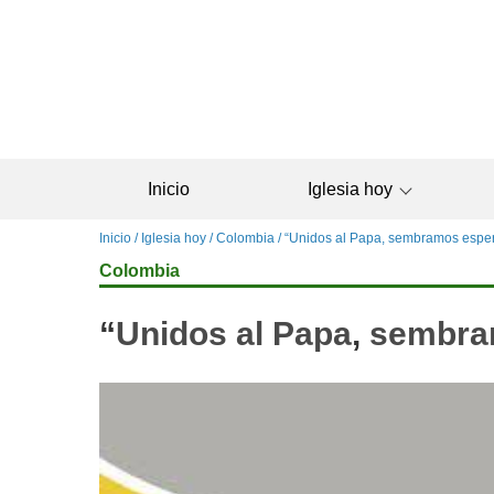
Pasar
al
contenido
principal
Inicio
Iglesia hoy
Sobrescribir
Inicio
Iglesia hoy
Colombia
“Unidos al Papa, sembramos espe
enlaces
Colombia
de
ayuda
“
Unidos al Papa
,
sembra
a
la
navegación