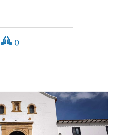
zar
0