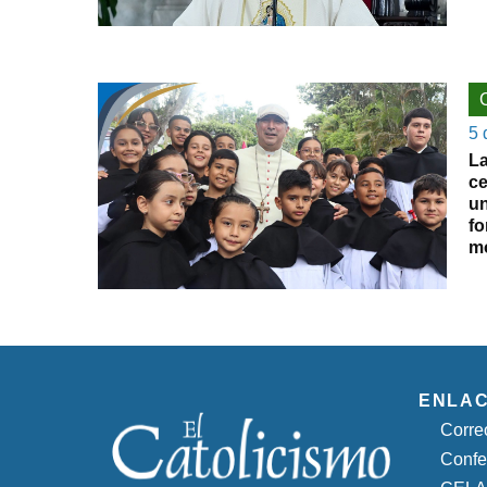
5 
La
ce
un
fo
m
ENLA
Corre
Confe