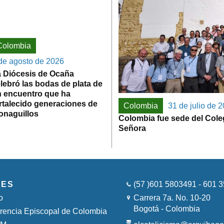
Colombia
de agosto de 2026
 Diócesis de Ocaña
lebró las bodas de plata de
 encuentro que ha
rtalecido generaciones de
Colombia
31 de julio de 
onaguillos
Colombia fue sede del Cole
Señora
CES
(57 )601 5803491 - 601 
o
Carrera 7a. No. 10-20
Bogotá - Colombia
rencia Episcopal de Colombia