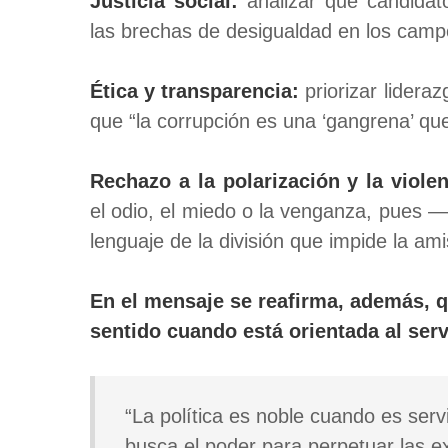
Justicia social:
analizar qué candidat
las brechas de desigualdad en los camp
Ética y transparencia:
priorizar lidera
que “la corrupción es una ‘gangrena’ que
Rechazo a la polarización y la violen
el odio, el miedo o la venganza, pues —
lenguaje de la división que impide la ami
En el mensaje se reafirma, además, qu
sentido cuando está orientada al serv
“La política es noble cuando es serv
busca el poder para perpetuar las ex