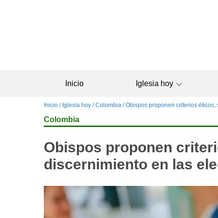
Pasar
al
contenido
principal
Inicio
Iglesia hoy
Sobrescribir
Inicio
Iglesia hoy
Colombia
Obispos proponen criterios éticos, 
enlaces
Colombia
de
ayuda
Obispos proponen criterio
a
la
discernimiento en las el
navegación