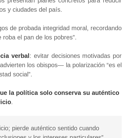
os presentan planes concretos para reducir
os y ciudades del país.
zgos de probada integridad moral, recordando
 roba el pan de los pobres”.
cia verbal
: evitar decisiones motivadas por
advierten los obispos— la polarización “es el
stad social”.
e la política solo conserva su auténtico
icio
.
icio; pierde auténtico sentido cuando
clusiones y los intereses particulares”,