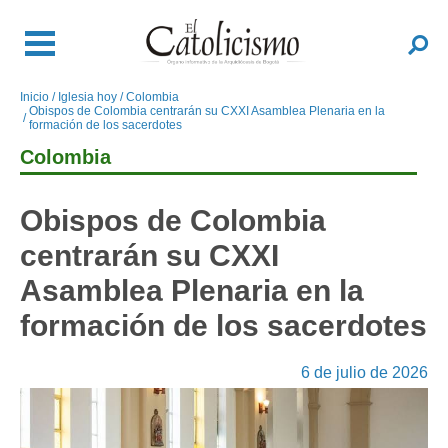
Pasar
al
Buscar
contenido
principal
Inicio
Iglesia hoy
Colombia
Sobrescribir
Obispos de Colombia centrarán su CXXI Asamblea Plenaria en la
enlaces
formación de los sacerdotes
de
Colombia
ayuda
a
Obispos de Colombia
la
navegación
centrarán su CXXI
Asamblea Plenaria en la
formación de los sacerdotes
6 de julio de 2026