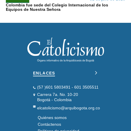
Colombia fue sede del Colegio Internacional de los
Equipos de Nuestra Señora
ENLACES
(57 )601 5803491 - 601 3505511
Carrera 7a. No. 10-20
Bogotá - Colombia
elcatolicismo@arquibogota.org.co
Quiénes somos
PIE
DE
Contáctenos
PÁGINA
Políticas de privacidad