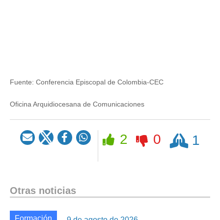
Fuente:
Conferencia Episcopal de Colombia-CEC
Oficina Arquidiocesana de Comunicaciones
Rezar
2
0
1
Otras noticias
Formación
9 de agosto de 2026