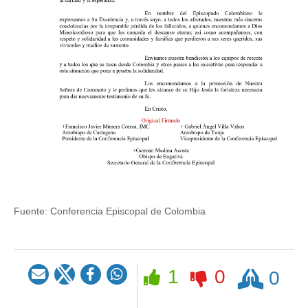
Fuente:
Conferencia Episcopal de Colombia
Rezar
1
0
0