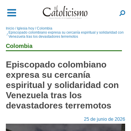
Pasar
al
Buscar
contenido
principal
Inicio
Iglesia hoy
Colombia
Sobrescribir
Episcopado colombiano expresa su cercanía espiritual y solidaridad con
enlaces
Venezuela tras los devastadores terremotos
de
Colombia
ayuda
a
Episcopado colombiano
la
navegación
expresa su cercanía
espiritual y solidaridad con
Venezuela tras los
devastadores terremotos
25 de junio de 2026