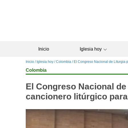
Pasar
al
contenido
principal
Inicio
Iglesia hoy
Sobrescribir
Inicio
Iglesia hoy
Colombia
El Congreso Nacional de Liturgia p
enlaces
Colombia
de
ayuda
El Congreso Nacional de 
a
la
cancionero litúrgico para
navegación