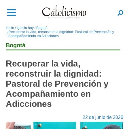
Pasar
al
Buscar
contenido
principal
Inicio
Iglesia hoy
Bogotá
Sobrescribir
Recuperar la vida, reconstruir la dignidad: Pastoral de Prevención y
enlaces
Acompañamiento en Adicciones
de
Bogotá
ayuda
a
Recuperar la vida,
la
navegación
reconstruir la dignidad:
Pastoral de Prevención y
Acompañamiento en
Adicciones
22 de junio de 2026