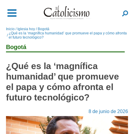
Pasar
al
Buscar
contenido
principal
Inicio
Iglesia hoy
Bogotá
Sobrescribir
¿Qué es la ‘magnífica humanidad’ que promueve el papa y cómo afronta
enlaces
el futuro tecnológico?
de
Bogotá
ayuda
a
¿Qué es la ‘magnífica
la
navegación
humanidad’ que promueve
el papa y cómo afronta el
futuro tecnológico?
8 de junio de 2026