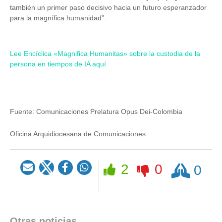
también un primer paso decisivo hacia un futuro esperanzador
para la magnífica humanidad”.
Lee Encíclica «Magnifica Humanitas» sobre la custodia de la
persona en tiempos de IA aquí
Fuente:
Comunicaciones Prelatura Opus Dei-Colombia
Oficina Arquidiocesana de Comunicaciones
Rezar
2
0
0
Otras noticias