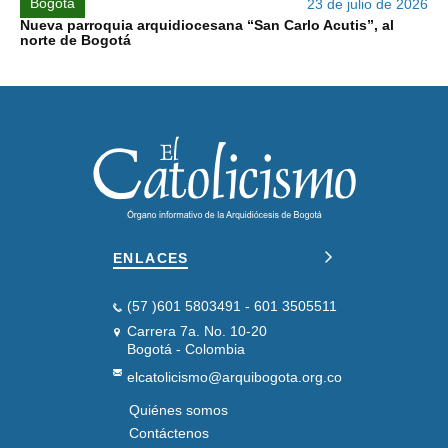
Bogotá
23 de julio de 2026
Nueva parroquia arquidiocesana “San Carlo Acutis”, al
norte de Bogotá
ENLACES
(57 )601 5803491 - 601 3505511
Carrera 7a. No. 10-20
Bogotá - Colombia
elcatolicismo@arquibogota.org.co
Quiénes somos
PIE
DE
Contáctenos