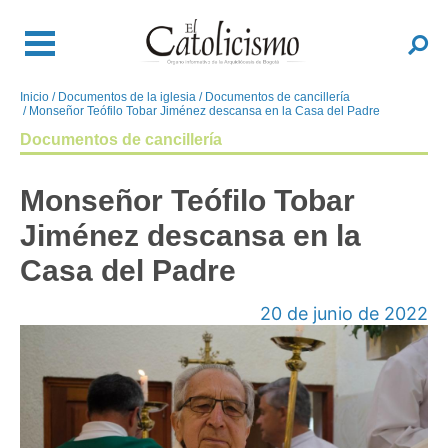
Pasar
al
Buscar
contenido
principal
Inicio
Documentos de la iglesia
Documentos de cancillería
Sobrescribir
Monseñor Teófilo Tobar Jiménez descansa en la Casa del Padre
enlaces
Documentos de cancillería
de
ayuda
Monseñor Teófilo Tobar
a
la
Jiménez descansa en la
navegación
Casa del Padre
20 de junio de 2022