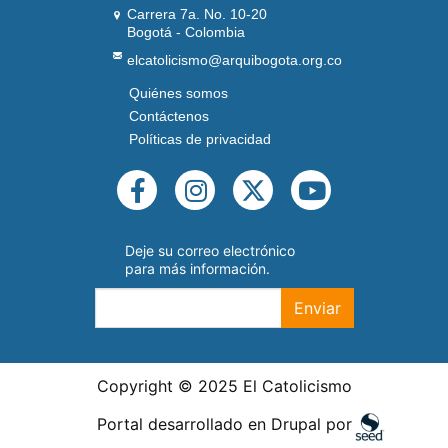
Carrera 7a. No. 10-20
Bogotá - Colombia
elcatolicismo@arquibogota.org.co
Quiénes somos
PIE
DE
Contáctenos
PÁGINA
Políticas de privacidad
SEGUNDO
REDES
SOCIALES
Deje su correo electrónico
para más información.
Enviar
Copyright © 2025 El Catolicismo
Portal desarrollado en Drupal por