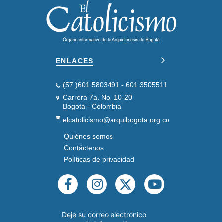
ENLACES
(57 )601 5803491 - 601 3505511
Carrera 7a. No. 10-20
Bogotá - Colombia
elcatolicismo@arquibogota.org.co
Quiénes somos
PIE
DE
Contáctenos
PÁGINA
Políticas de privacidad
SEGUNDO
REDES
SOCIALES
Deje su correo electrónico