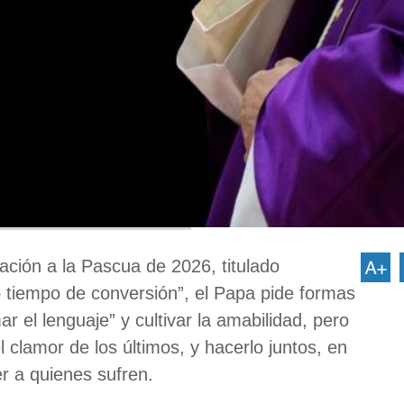
ción a la Pascua de 2026, titulado
tiempo de conversión”, el Papa pide formas
 el lenguaje” y cultivar la amabilidad, pero
 clamor de los últimos, y hacerlo juntos, en
r a quienes sufren.