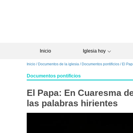
Pasar
al
contenido
principal
Inicio
Iglesia hoy
Sobrescribir
Inicio
Documentos de la iglesia
Documentos pontificios
El Pap
enlaces
Documentos pontificios
de
ayuda
El Papa: En Cuaresma de
a
la
las palabras hirientes
navegación