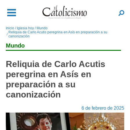
Pasar
al
Buscar
contenido
principal
Inicio
Iglesia hoy
Mundo
Sobrescribir
Reliquia de Carlo Acutis peregrina en Asís en preparación a su
enlaces
canonización
de
Mundo
ayuda
a
Reliquia de Carlo Acutis
la
navegación
peregrina en Asís en
preparación a su
canonización
6 de febrero de 2025