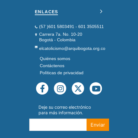
ENLACES
(57 )601 5803491 - 601 3505511
Carrera 7a. No. 10-20
Bogotá - Colombia
elcatolicismo@arquibogota.org.co
Quiénes somos
PIE
DE
Contáctenos
PÁGINA
Políticas de privacidad
SEGUNDO
REDES
SOCIALES
Deje su correo electrónico
para más información.
Enviar