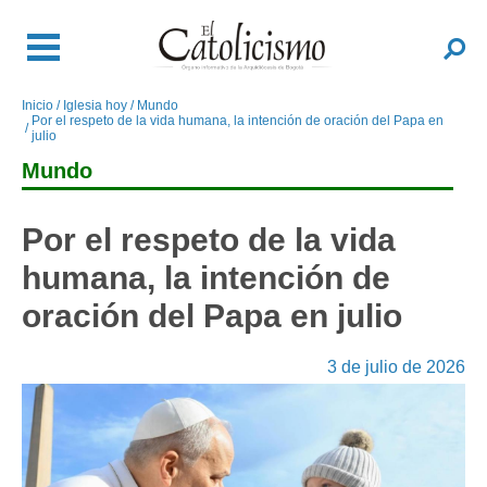
Pasar
al
Buscar
contenido
principal
Inicio
Iglesia hoy
Mundo
Sobrescribir
Por el respeto de la vida humana, la intención de oración del Papa en
enlaces
julio
de
Mundo
ayuda
a
Por el respeto de la vida
la
navegación
humana, la intención de
oración del Papa en julio
3 de julio de 2026