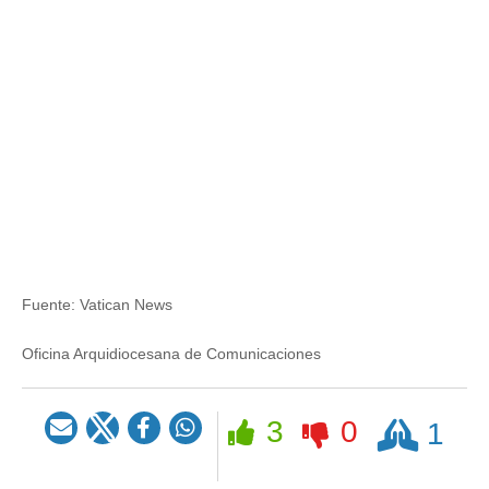
Fuente:
Vatican News
Oficina Arquidiocesana de Comunicaciones
Rezar
3
0
1