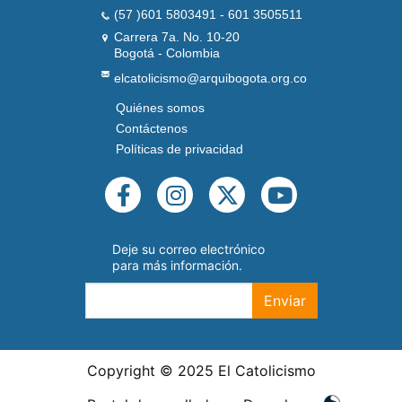
(57 )601 5803491 - 601 3505511
Carrera 7a. No. 10-20
Bogotá - Colombia
elcatolicismo@arquibogota.org.co
Quiénes somos
PIE
DE
Contáctenos
PÁGINA
Políticas de privacidad
SEGUNDO
REDES
SOCIALES
Deje su correo electrónico
para más información.
Enviar
Copyright © 2025 El Catolicismo