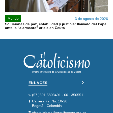
Mundo
3 de agosto de 2026
Soluciones de paz, estabilidad y justicia: llamado del Papa
ante la “alarmante” crisis en Ceuta
ENLACES
(57 )601 5803491 - 601 3505511
Carrera 7a. No. 10-20
Bogotá - Colombia
elcatolicismo@arquibogota.org.co