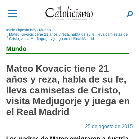
Pasar
al
Buscar
contenido
principal
Inicio
Iglesia hoy
Mundo
Sobrescribir
Mateo Kovacic tiene 21 años y reza, habla de su fe, lleva camisetas de
enlaces
Cristo, visita Medjugorje y juega en el Real Madrid
de
Mundo
ayuda
a
Mateo Kovacic tiene 21
la
navegación
años y reza, habla de su fe,
lleva camisetas de Cristo,
visita Medjugorje y juega en
el Real Madrid
25 de agosto de 2015
Los padres de Mateo emigraron a Austria