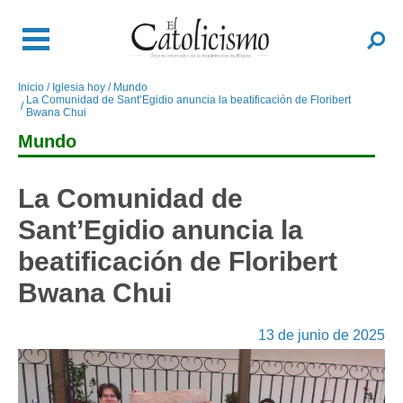
Pasar
al
Buscar
contenido
principal
Inicio
Iglesia hoy
Mundo
Sobrescribir
La Comunidad de Sant’Egidio anuncia la beatificación de Floribert
enlaces
Bwana Chui
de
Mundo
ayuda
a
La Comunidad de
la
navegación
Sant’Egidio anuncia la
beatificación de Floribert
Bwana Chui
13 de junio de 2025