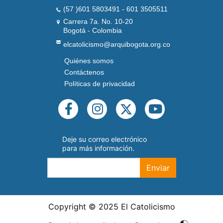
(57 )601 5803491 - 601 3505511
Carrera 7a. No. 10-20
Bogotá - Colombia
elcatolicismo@arquibogota.org.co
Quiénes somos
PIE
DE
Contáctenos
PÁGINA
Políticas de privacidad
SEGUNDO
REDES
SOCIALES
Deje su correo electrónico
para más información.
Enviar
Copyright © 2025 El Catolicismo