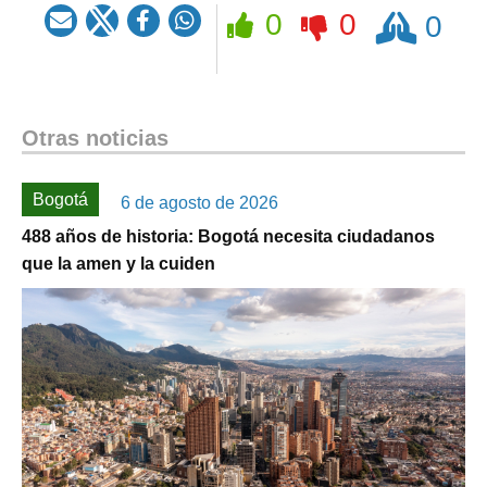
Rezar
0
0
0
Otras noticias
Bogotá
6 de agosto de 2026
488 años de historia: Bogotá necesita ciudadanos
que la amen y la cuiden