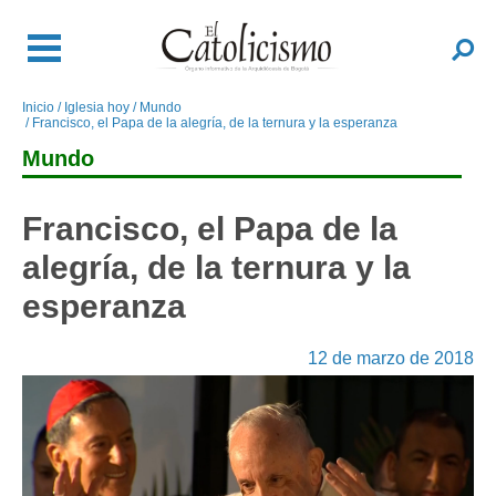
Pasar
al
Buscar
contenido
principal
Inicio
Iglesia hoy
Mundo
Sobrescribir
Francisco, el Papa de la alegría, de la ternura y la esperanza
enlaces
Mundo
de
ayuda
a
Francisco, el Papa de la
la
alegría, de la ternura y la
navegación
esperanza
12 de marzo de 2018