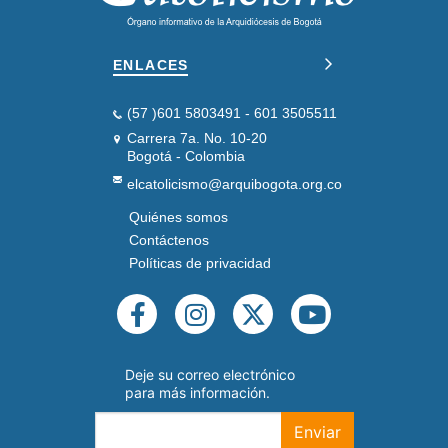
ENLACES
(57 )601 5803491 - 601 3505511
Carrera 7a. No. 10-20
Bogotá - Colombia
elcatolicismo@arquibogota.org.co
Quiénes somos
PIE
DE
Contáctenos
PÁGINA
Políticas de privacidad
SEGUNDO
REDES
SOCIALES
Deje su correo electrónico
para más información.
Enviar