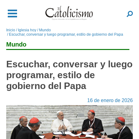
Pasar
al
Buscar
contenido
principal
Inicio
Iglesia hoy
Mundo
Sobrescribir
Escuchar, conversar y luego programar, estilo de gobierno del Papa
enlaces
Mundo
de
ayuda
a
Escuchar, conversar y luego
la
programar, estilo de
navegación
gobierno del Papa
16 de enero de 2026