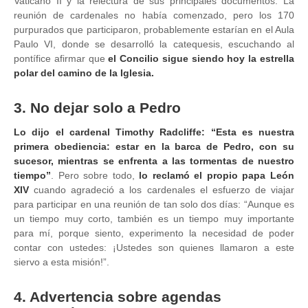
Vaticano II y la relectura de sus principales documentos. La
reunión de cardenales no había comenzado, pero los 170
purpurados que participaron, probablemente estarían en el Aula
Paulo VI, donde se desarrolló la catequesis, escuchando al
pontífice afirmar que
el Concilio sigue siendo hoy la estrella
polar del camino de la Iglesia.
3. No dejar solo a Pedro
Lo dijo el cardenal Timothy Radcliffe: “Esta es nuestra
primera obediencia: estar en la barca de Pedro, con su
sucesor, mientras se enfrenta a las tormentas de nuestro
tiempo”
. Pero sobre todo,
lo reclamó el propio papa León
XIV
cuando agradeció a los cardenales el esfuerzo de viajar
para participar en una reunión de tan solo dos días: “Aunque es
un tiempo muy corto, también es un tiempo muy importante
para mí, porque siento, experimento la necesidad de poder
contar con ustedes: ¡Ustedes son quienes llamaron a este
siervo a esta misión!”.
4. Advertencia sobre agendas