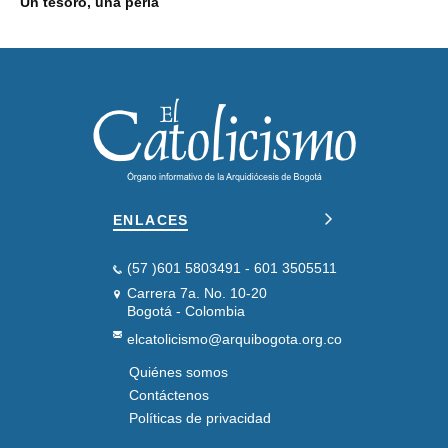
Un tesoro, una perla
ENLACES
(57 )601 5803491 - 601 3505511
Carrera 7a. No. 10-20
Bogotá - Colombia
elcatolicismo@arquibogota.org.co
Quiénes somos
PIE
DE
Contáctenos
PÁGINA
Políticas de privacidad
SEGUNDO