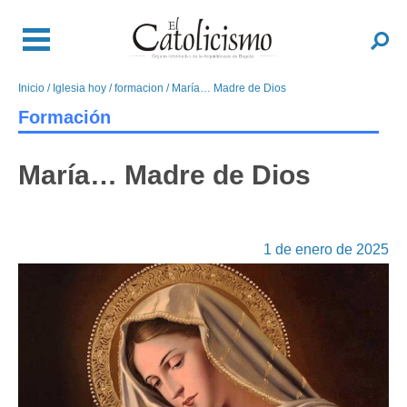
Pasar
al
Buscar
contenido
principal
Inicio
Iglesia hoy
formacion
María… Madre de Dios
Sobrescribir
enlaces
Formación
de
ayuda
María… Madre de Dios
a
la
navegación
1 de enero de 2025