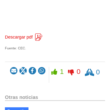
Descargar pdf
Fuente:
CEC.
Rezar
1
0
0
Otras noticias