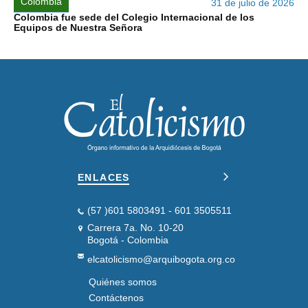
Colombia
31 de julio de 2026
Colombia fue sede del Colegio Internacional de los
Equipos de Nuestra Señora
ENLACES
(57 )601 5803491 - 601 3505511
Carrera 7a. No. 10-20
Bogotá - Colombia
elcatolicismo@arquibogota.org.co
Quiénes somos
PIE
DE
Contáctenos