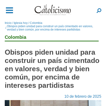
Pasar
al
Buscar
contenido
principal
Inicio
Iglesia hoy
Colombia
Sobrescribir
Obispos piden unidad para construir un país cimentado en valores,
enlaces
verdad y bien común, por encima de intereses partidistas
de
Colombia
ayuda
a
Obispos piden unidad para
la
navegación
construir un país cimentado
en valores, verdad y bien
común, por encima de
intereses partidistas
10 de febrero de 2025