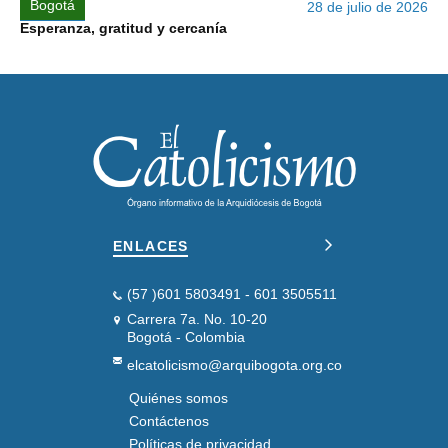
Bogotá
28 de julio de 2026
Esperanza, gratitud y cercanía
ENLACES
(57 )601 5803491 - 601 3505511
Carrera 7a. No. 10-20
Bogotá - Colombia
elcatolicismo@arquibogota.org.co
Quiénes somos
PIE
DE
Contáctenos
PÁGINA
Políticas de privacidad