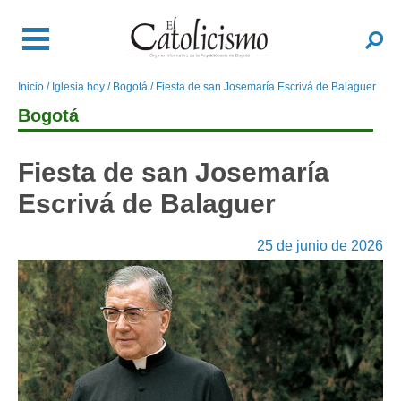
Pasar
al
Buscar
contenido
principal
Inicio
Iglesia hoy
Bogotá
Fiesta de san Josemaría Escrivá de Balaguer
Sobrescribir
enlaces
Bogotá
de
ayuda
Fiesta de san Josemaría
a
Escrivá de Balaguer
la
navegación
25 de junio de 2026