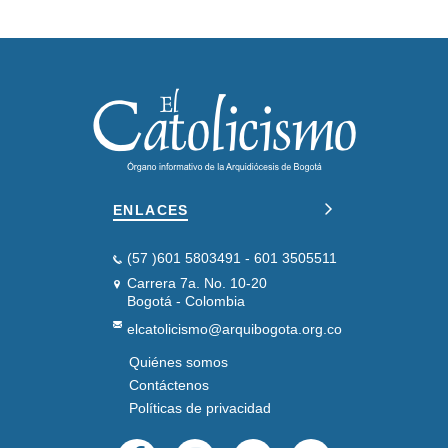
ENLACES
(57 )601 5803491 - 601 3505511
Carrera 7a. No. 10-20
Bogotá - Colombia
elcatolicismo@arquibogota.org.co
Quiénes somos
PIE
DE
Contáctenos
PÁGINA
Políticas de privacidad
SEGUNDO
REDES