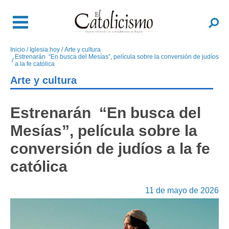
Pasar
al
Buscar
contenido
principal
Inicio
Iglesia hoy
Arte y cultura
Sobrescribir
Estrenarán “En busca del Mesías”, película sobre la conversión de judíos
enlaces
a la fe católica
de
Arte y cultura
ayuda
a
Estrenarán “En busca del
la
navegación
Mesías”, película sobre la
conversión de judíos a la fe
católica
11 de mayo de 2026