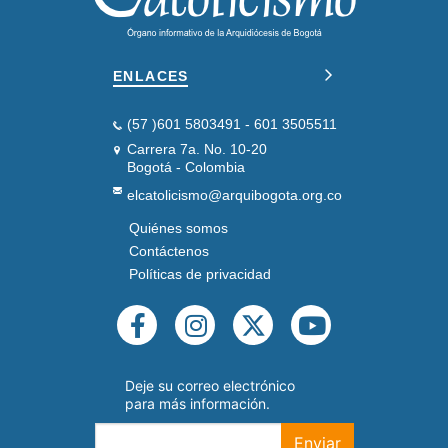
ENLACES
(57 )601 5803491 - 601 3505511
Carrera 7a. No. 10-20
Bogotá - Colombia
elcatolicismo@arquibogota.org.co
Quiénes somos
PIE
DE
Contáctenos
PÁGINA
Políticas de privacidad
SEGUNDO
REDES
SOCIALES
Deje su correo electrónico
para más información.
Enviar