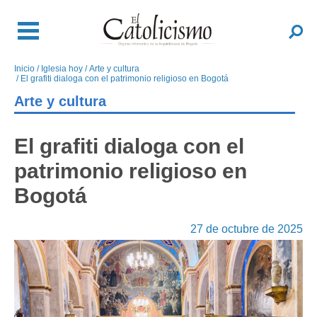
Pasar
al
Buscar
contenido
principal
Inicio
Iglesia hoy
Arte y cultura
Sobrescribir
El grafiti dialoga con el patrimonio religioso en Bogotá
enlaces
Arte y cultura
de
ayuda
a
El grafiti dialoga con el
la
patrimonio religioso en
navegación
Bogotá
27 de octubre de 2025