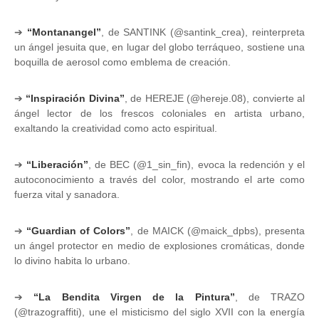
➔
“Montanangel”
, de SANTINK (@santink_crea), reinterpreta
un ángel jesuita que, en lugar del globo terráqueo, sostiene una
boquilla de aerosol como emblema de creación.
➔
“Inspiración Divina”
, de HEREJE (@hereje.08), convierte al
ángel lector de los frescos coloniales en artista urbano,
exaltando la creatividad como acto espiritual.
➔
“Liberación”
, de BEC (@1_sin_fin), evoca la redención y el
autoconocimiento a través del color, mostrando el arte como
fuerza vital y sanadora.
➔
“Guardian of Colors”
, de MAICK (@maick_dpbs), presenta
un ángel protector en medio de explosiones cromáticas, donde
lo divino habita lo urbano.
➔
“La Bendita Virgen de la Pintura”
, de TRAZO
(@trazograffiti), une el misticismo del siglo XVII con la energía