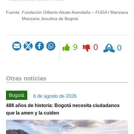
Fuente:
Fundación Gilberto Alzate Avendaño – FUGA / Manzana
Manzana Jesuítica de Bogotá.
Rezar
9
0
0
Otras noticias
Bogotá
6 de agosto de 2026
488 años de historia: Bogotá necesita ciudadanos
que la amen y la cuiden