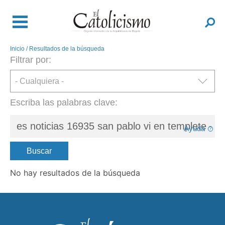
Pasar
al
Buscar
contenido
principal
Inicio
Resultados de la búsqueda
Sobrescribir
Filtrar por:
enlaces
de
ayuda
a
Escriba las palabras clave:
la
navegación
Ayuda
Buscar
No hay resultados de la búsqueda