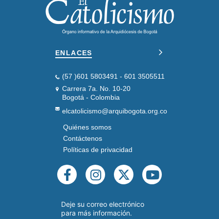
ENLACES
(57 )601 5803491 - 601 3505511
Carrera 7a. No. 10-20
Bogotá - Colombia
elcatolicismo@arquibogota.org.co
Quiénes somos
PIE
DE
Contáctenos
PÁGINA
Políticas de privacidad
SEGUNDO
REDES
SOCIALES
Deje su correo electrónico
para más información.