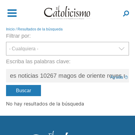
Pasar
al
Buscar
contenido
principal
Inicio
Resultados de la búsqueda
Sobrescribir
Filtrar por:
enlaces
de
ayuda
a
Escriba las palabras clave:
la
navegación
Ayuda
Buscar
No hay resultados de la búsqueda