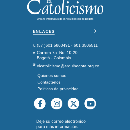
ENLACES
(57 )601 5803491 - 601 3505511
Carrera 7a. No. 10-20
Bogotá - Colombia
elcatolicismo@arquibogota.org.co
Quiénes somos
PIE
DE
Contáctenos
PÁGINA
Políticas de privacidad
SEGUNDO
REDES
SOCIALES
Deje su correo electrónico
para más información.